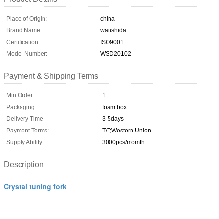
Place of Origin:
china
Brand Name:
wanshida
Certification:
ISO9001
Model Number:
WSD20102
Payment & Shipping Terms
Min Order:
1
Packaging:
foam box
Delivery Time:
3-5days
Payment Terms:
T/T;Western Union
Supply Ability:
3000pcs/momth
Description
Crystal tuning fork