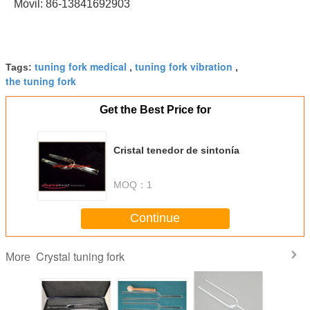
Móvil: 86-13841692903
tuning fork medical
tuning fork vibration
Tags:
,
,
the tuning fork
Get the Best Price for
Cristal tenedor de sintonía
MOQ：
1
Continue
Crystal tuning fork
More